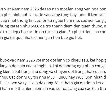
en Viet Nam nam 2026 da tao nen mot lan song van hoa bon
a phe, hinh anh la co do sao vang tung bay luon di kem vo
 cap nhat thong tin cuc lon tu nguoi ham mo, cac nen tang g
nhung cai ten nhu S666 da tro thanh diem den quen thuoc, 
c truc tiep cho cac tin do tuc cau giao. Su phat trien cua 
n gia tai que nha tro nen gan hon bao gio het.
buoc vao nam 2026 voi mot doi hinh co chieu sau, ket hop 
dang o do chin cua su nghiep. Loi da phong ngu phan cong
g kiem soat bong chu dong va chuyen doi trang thai cuc nhan
n nhip. Cac don vi uy tin nhu M88, Fun88 hay W88 luon nhan 
 sac ben va ty le keo da dang. Viec tham gia du doan ket qua
i ham mo the hien niem tin vao su toa sang cua cac Cau thu 