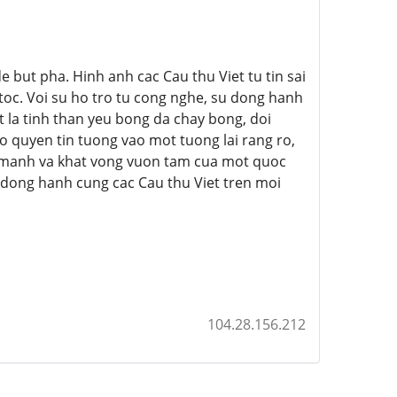
but pha. Hinh anh cac Cau thu Viet tu tin sai
toc. Voi su ho tro tu cong nghe, su dong hanh
t la tinh than yeu bong da chay bong, doi
o quyen tin tuong vao mot tuong lai rang ro,
 manh va khat vong vuon tam cua mot quoc
 dong hanh cung cac Cau thu Viet tren moi
104.28.156.212