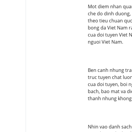
Mot diem nhan quan 
che do dinh duong, 
theo tieu chuan quo
bong da Viet Nam ra
cua doi tuyen Viet
nguoi Viet Nam.
Ben canh nhung tran
truc tuyen chat luo
cua doi tuyen, boi
bach, bao mat va di
thanh nhung khong g
Nhin vao danh sach 