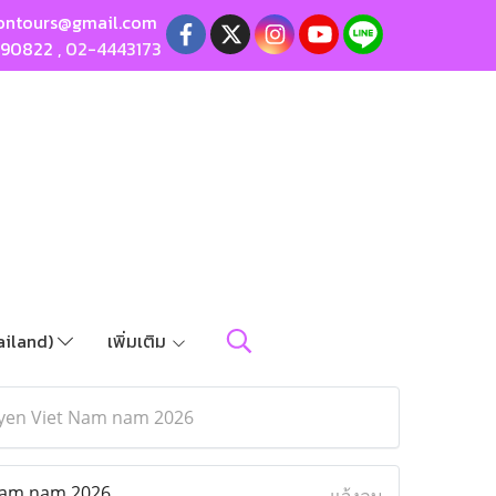
ontours@gmail.com
190822
,
02-4443173
ailand)
เพิ่มเติม
tuyen Viet Nam nam 2026
 Nam nam 2026