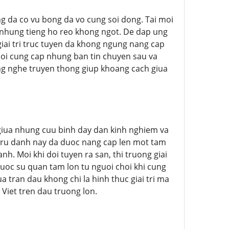
g da co vu bong da vo cung soi dong. Tai moi
i nhung tieng ho reo khong ngot. De dap ung
iai tri truc tuyen da khong ngung nang cap
noi cung cap nhung ban tin chuyen sau va
cong nghe truyen thong giup khoang cach giua
giua nhung cuu binh day dan kinh nghiem va
 tru danh nay da duoc nang cap len mot tam
h. Moi khi doi tuyen ra san, thi truong giai
duoc su quan tam lon tu nguoi choi khi cung
 tran dau khong chi la hinh thuc giai tri ma
Viet tren dau truong lon.