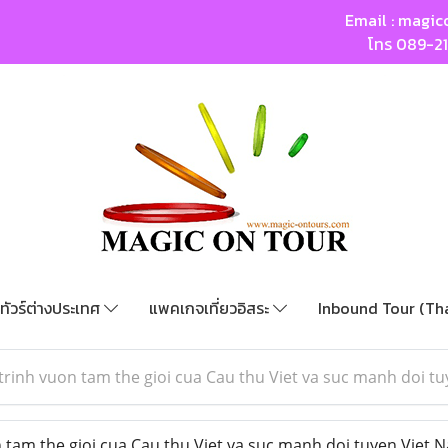
Email :
magic
โทร
089-2
ทัวร์ต่างประเทศ
แพคเกจเที่ยวอิสระ
Inbound Tour (Th
trinh vuon tam the gioi cua Cau thu Viet va suc manh doi 
tam the gioi cua Cau thu Viet va suc manh doi tuyen Viet