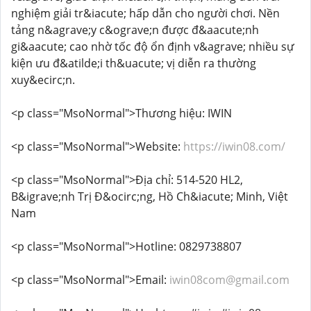
nghiệm giải tr&iacute; hấp dẫn cho người chơi. Nền
tảng n&agrave;y c&ograve;n được đ&aacute;nh
gi&aacute; cao nhờ tốc độ ổn định v&agrave; nhiều sự
kiện ưu đ&atilde;i th&uacute; vị diễn ra thường
xuy&ecirc;n.
<p class="MsoNormal">Thương hiệu: IWIN
<p class="MsoNormal">Website:
https://iwin08.com/
<p class="MsoNormal">Địa chỉ: 514-520 HL2,
B&igrave;nh Trị Đ&ocirc;ng, Hồ Ch&iacute; Minh, Việt
Nam
<p class="MsoNormal">Hotline: 0829738807
<p class="MsoNormal">Email:
iwin08com@gmail.com