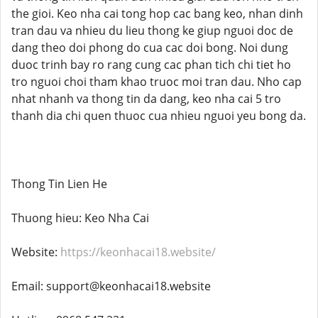
the gioi. Keo nha cai tong hop cac bang keo, nhan dinh
tran dau va nhieu du lieu thong ke giup nguoi doc de
dang theo doi phong do cua cac doi bong. Noi dung
duoc trinh bay ro rang cung cac phan tich chi tiet ho
tro nguoi choi tham khao truoc moi tran dau. Nho cap
nhat nhanh va thong tin da dang, keo nha cai 5 tro
thanh dia chi quen thuoc cua nhieu nguoi yeu bong da.
Thong Tin Lien He
Thuong hieu: Keo Nha Cai
Website:
https://keonhacai18.website/
Email: support@keonhacai18.website