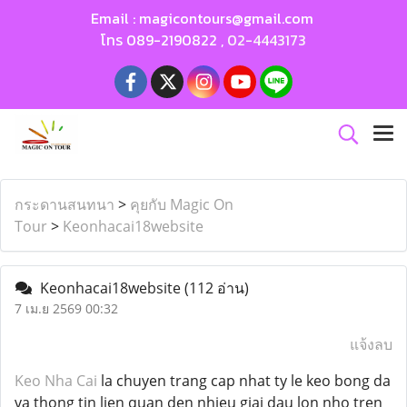
Email :
magicontours@gmail.com
โทร
089-2190822
,
02-4443173
กระดานสนทนา
>
คุยกับ Magic On
Tour
>
Keonhacai18website
Keonhacai18website
(112 อ่าน)
7 เม.ย 2569 00:32
แจ้งลบ
Keo Nha Cai
la chuyen trang cap nhat ty le keo bong da
va thong tin lien quan den nhieu giai dau lon nho tren