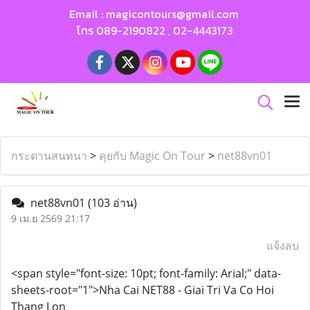
Email :
magicontours@gmail.com
โทร
089-2190822
,
02-4443173
กระดานสนทนา
>
คุยกับ Magic On Tour
>
net88vn01
net88vn01
(103 อ่าน)
9 เม.ย 2569 21:17
แจ้งลบ
<span style="font-size: 10pt; font-family: Arial;" data-
sheets-root="1">Nha Cai NET88 - Giai Tri Va Co Hoi
Thang Lon