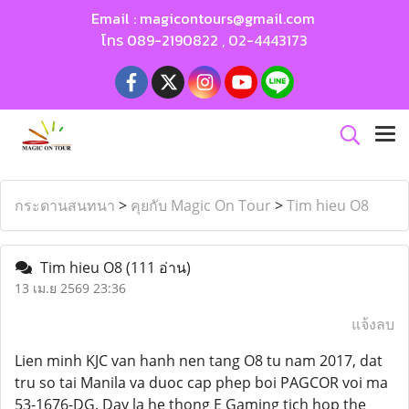
Email :
magicontours@gmail.com
โทร
089-2190822
,
02-4443173
กระดานสนทนา
>
คุยกับ Magic On Tour
>
Tim hieu O8
Tim hieu O8
(111 อ่าน)
13 เม.ย 2569 23:36
แจ้งลบ
Lien minh KJC van hanh nen tang O8 tu nam 2017, dat
tru so tai Manila va duoc cap phep boi PAGCOR voi ma
53-1676-DG. Day la he thong E Gaming tich hop the