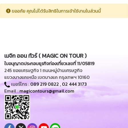
ขออภัย คุณไม่ได้รับสิทธิในการเข้าใช้งานในส่วนนี้
เมจิก ออน ทัวร์ ( MAGIC ON TOUR )
ใบอนุญาตประกอบธุรกิจท่องเที่ยวเลขที่ 11/05819
245 ซอยเศรษฐกิจ 1 ถนนหมู่บ้านเศรษฐกิจ
แขวงบางแคเหนือ เขตบางแค กรุงเทพฯ 10160
เบอร์โทร :
089 219 0822
,
02 444 3173
Email :
magicontours@gmail.com