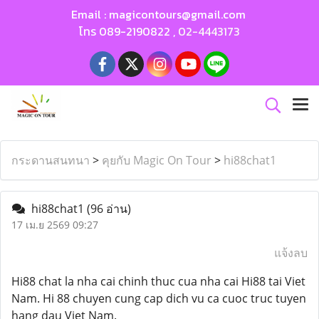
Email :
magicontours@gmail.com
โทร
089-2190822
,
02-4443173
กระดานสนทนา
>
คุยกับ Magic On Tour
>
hi88chat1
hi88chat1
(96 อ่าน)
17 เม.ย 2569 09:27
แจ้งลบ
Hi88 chat la nha cai chinh thuc cua nha cai Hi88 tai Viet
Nam. Hi 88 chuyen cung cap dich vu ca cuoc truc tuyen
hang dau Viet Nam.