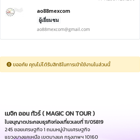
ao88mexcom
ผู้เยี่ยมชม
ao88mexcom@gmail.com
ขออภัย คุณไม่ได้รับสิทธิในการเข้าใช้งานในส่วนนี้
เมจิก ออน ทัวร์ ( MAGIC ON TOUR )
ใบอนุญาตประกอบธุรกิจท่องเที่ยวเลขที่ 11/05819
245 ซอยเศรษฐกิจ 1 ถนนหมู่บ้านเศรษฐกิจ
แขวงบางแคเหนือ เขตบางแค กรุงเทพฯ 10160