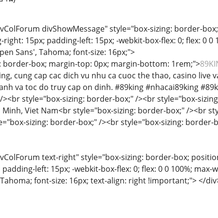
divColForum divShowMessage" style="box-sizing: border-box; p
right: 15px; padding-left: 15px; -webkit-box-flex: 0; flex: 0 0
'Open Sans', Tahoma; font-size: 16px;">
g: border-box; margin-top: 0px; margin-bottom: 1rem;">
89KI
ing, cung cap cac dich vu nhu ca cuoc the thao, casino live
anh va toc do truy cap on dinh. #89king #nhacai89king #89
 /><br style="box-sizing: border-box;" /><br style="box-sizi
Minh, Viet Nam<br style="box-sizing: border-box;" /><br sty
="box-sizing: border-box;" /><br style="box-sizing: border-
ivColForum text-right" style="box-sizing: border-box; position
padding-left: 15px; -webkit-box-flex: 0; flex: 0 0 100%; max-wi
 Tahoma; font-size: 16px; text-align: right !important;"> </div