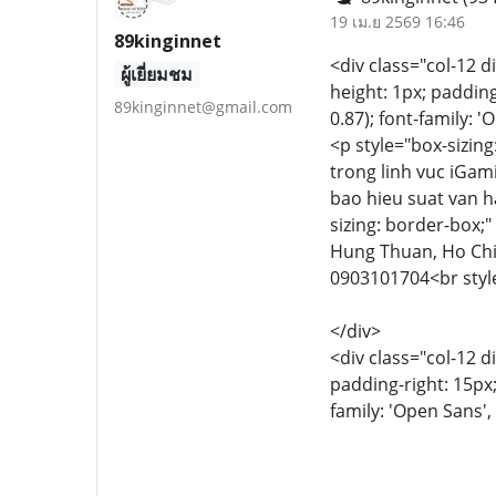
19 เม.ย 2569 16:46
89kinginnet
<div class="col-12 
ผู้เยี่ยมชม
height: 1px; padding-
89kinginnet@gmail.com
0.87); font-family: 
<p style="box-sizin
trong linh vuc iGam
bao hieu suat van h
sizing: border-box;"
Hung Thuan, Ho Chi 
0903101704<br style
</div>
<div class="col-12 d
padding-right: 15px; 
family: 'Open Sans',