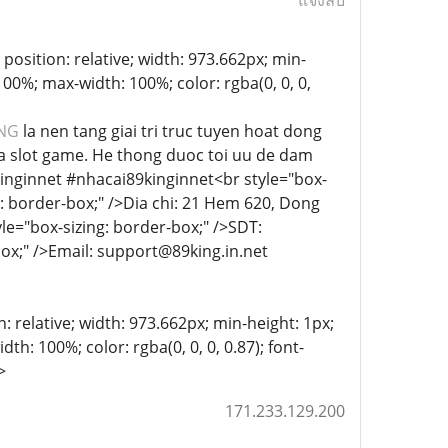
แจ้งลบ
osition: relative; width: 973.662px; min-
 100%; max-width: 100%; color: rgba(0, 0, 0,
NG
la nen tang giai tri truc tuyen hoat dong
 va slot game. He thong duoc toi uu de dam
kinginnet #nhacai89kinginnet<br style="box-
ng: border-box;" />Dia chi: 21 Hem 620, Dong
le="box-sizing: border-box;" />SDT:
box;" />Email: support@89king.in.net
: relative; width: 973.662px; min-height: 1px;
dth: 100%; color: rgba(0, 0, 0, 0.87); font-
>
171.233.129.200