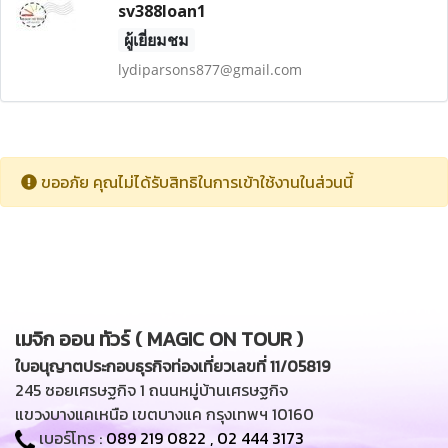
sv388loan1
ผู้เยี่ยมชม
lydiparsons877@gmail.com
ขออภัย คุณไม่ได้รับสิทธิในการเข้าใช้งานในส่วนนี้
เมจิก ออน ทัวร์ ( MAGIC ON TOUR )
ใบอนุญาตประกอบธุรกิจท่องเที่ยวเลขที่ 11/05819
245 ซอยเศรษฐกิจ 1 ถนนหมู่บ้านเศรษฐกิจ
แขวงบางแคเหนือ เขตบางแค กรุงเทพฯ 10160
เบอร์โทร :
089 219 0822
,
02 444 3173