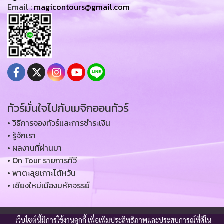
Email :
magicontours@gmail.com
ทัวร์มั่นใจไปกับเมจิกออนทัวร์
• วิธีการจองทัวร์และการชำระเงิน
• รู้จักเรา
• ผลงานที่ผ่านมา
• On Tour รายการทีวี
• พาตะลุยเกาะไต้หวัน
• เชียงใหม่เมืองมหัศจรรย์
เว็บไซต์นี้มีการใช้งานคุกกี้ เพื่อเพิ่มประสิทธิภาพและประสบการณ์ที่ดีใน