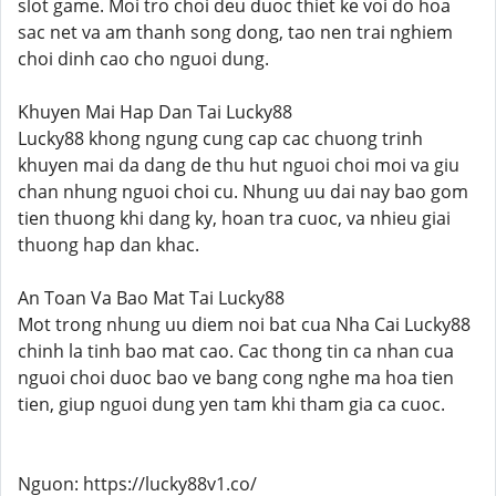
slot game. Moi tro choi deu duoc thiet ke voi do hoa
sac net va am thanh song dong, tao nen trai nghiem
choi dinh cao cho nguoi dung.
Khuyen Mai Hap Dan Tai Lucky88
Lucky88 khong ngung cung cap cac chuong trinh
khuyen mai da dang de thu hut nguoi choi moi va giu
chan nhung nguoi choi cu. Nhung uu dai nay bao gom
tien thuong khi dang ky, hoan tra cuoc, va nhieu giai
thuong hap dan khac.
An Toan Va Bao Mat Tai Lucky88
Mot trong nhung uu diem noi bat cua Nha Cai Lucky88
chinh la tinh bao mat cao. Cac thong tin ca nhan cua
nguoi choi duoc bao ve bang cong nghe ma hoa tien
tien, giup nguoi dung yen tam khi tham gia ca cuoc.
Nguon: https://lucky88v1.co/