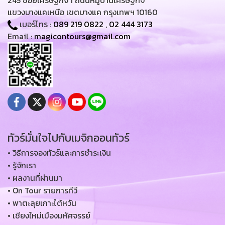
แขวงบางแคเหนือ เขตบางแค กรุงเทพฯ 10160
เบอร์โทร :
089 219 0822
,
02 444 3173
Email :
magicontours@gmail.com
ทัวร์มั่นใจไปกับเมจิกออนทัวร์
• วิธีการจองทัวร์และการชำระเงิน
• รู้จักเรา
• ผลงานที่ผ่านมา
• On Tour รายการทีวี
• พาตะลุยเกาะไต้หวัน
• เชียงใหม่เมืองมหัศจรรย์