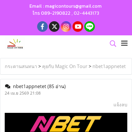
Email :
magicontours@gmail.com
โทร
089-2190822
,
02-4443173
กระดานสนทนา
>
คุยกับ Magic On Tour
>
nbet1appnetet
nbet1appnetet
(85 อ่าน)
24 เม.ย 2569 21:08
แจ้งลบ