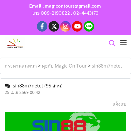
Email :
magicontours@gmail.com
โทร
089-2190822
,
02-4443173
กระดานสนทนา
>
คุยกับ Magic On Tour
>
sin88m7netet
sin88m7netet
(95 อ่าน)
25 เม.ย 2569 00:42
แจ้งลบ