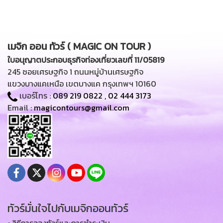
เมจิก ออน ทัวร์ ( MAGIC ON TOUR )
ใบอนุญาตประกอบธุรกิจท่องเที่ยวเลขที่ 11/05819
245 ซอยเศรษฐกิจ 1 ถนนหมู่บ้านเศรษฐกิจ
แขวงบางแคเหนือ เขตบางแค กรุงเทพฯ 10160
เบอร์โทร :
089 219 0822
,
02 444 3173
Email :
magicontours@gmail.com
ทัวร์มั่นใจไปกับเมจิกออนทัวร์
• วิธีการจองทัวร์และการชำระเงิน