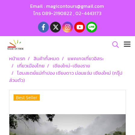
Email :
magicontours@gmail.com
โทร
089-2190822
,
02-4443173
หน้าแรก
สินค้าทั้งหมด
แพคเกจเที่ยวอิสระ
เที่ยวเมืองไทย
เชียงใหม่-เชียงราย
โฮมสเตย์แม่กำปอง เชียงดาว ม่อนแจ่ม เชียงใหม่ (กรุ๊ป
ส่วนตัว)
Best Seller