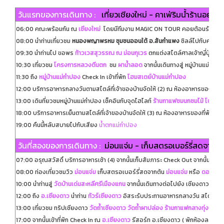
วันแรกของการเดินทาง :
เที่ยวเชียงใหม่ - คาเฟ่ริมน้ำร้านอ
06:00 คณะพร้อมกัน ณ
เชียงใหม่
โดยมีทีมงาน MAGIC ON TOUR คอยต้อนรับและอ
08:00 นำท่านเที่ยวชม
หนองพญาพรหม ชุมชนออนใต้ อ.สันกำแพง
ชิลล์ไปกับคาเฟ่บ
09:30 นำท่านไป ขอพร
ท้าวเวสสุวรรณ ณ ม่อนกุเวร
ตกแต่งสไตล์ศาลเจ้าญี่ปุ่น
10:30 เที่ยวชม
โครงการหลวงตีนตก
ชม
ผาน้ำลอด
จากนั้นเดินทางสู่ หมู่บ้านแม่กำป
11:30 ถึง
หมู่บ้านแม่กำปอง
Check In เข้าที่พัก
โฮมสเตย์บ้านแม่กำปอง
12:00 บริการอาหารกลางวันตามสไตล์ที่เจ้าของบ้านจัดให้ (2) ณ ห้องอาหารของที่พั
13:00 เดินที่ยวชมหมู่บ้านแม่กำปอง เช็คอินกับจุดไฮไลท์
ร้านกาแฟชมนกชมไม้
โบสถ์ก
18:00 บริการอาหารเย็นตามสไตล์ที่เจ้าของบ้านจัดให้ (3) ณ ห้องอาหารของที่พักของ
19:00 คืนนี้หลับสบายไปกับเสียง
น้ำตกแม่กำปอง
วันที่สองของการเดินทาง :
ม่อนแจ่ม - เก็บสตรอเบอร์รี่สดจากไร
07:00 อรุณสวัสดิ์ บริการอาหารเช้า (4) จากนั้นเก็บสัมภาระ Check Out จากนั้นเดินท
08:00 ท่องเที่ยวชมวิว
ม่อนแจ่ม
เก็บสตรอเบอร์รี่สดจากต้น
ม่อนแจ่ม
หรือ
ดอยม่อน
10:00 นำท่านสู่
วัดบ้านเด่นสะหลีศรีเมืองแกน
จากนั้นเดินทางต่อไปยัง เชียงดาวเที่ยว
12:00 ถึง
อ.เชียงดาว
นำท่าน
ทัวร์เชียงดาว
อิสระรับประทานอาหารกลางวัน สไตล์พื้น
13:00 เที่ยวชม ทริปเชียงดาว
วัดถ้ำเชียงดาว
วัดถ้ำผาปล่อง
ร้านกาแฟกลางทุ่งนาว
17:00 จากนั้นเข้าที่พัก Check In ณ
อ.เชียงดาว
รีสอร์ท อ.เชียงดาว ( พักห้องละ 2 ท่า