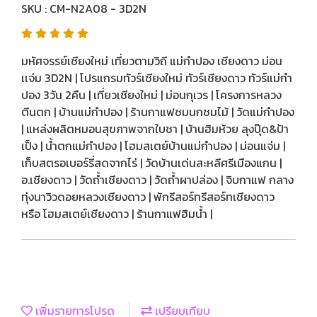
SKU : CM-N2A08 - 3D2N
มหัศจรรย์เชียงใหม่ เที่ยวตามวิถี แม่กำปอง เชียงดาว ม่อน
เเจ่ม 3D2N | โปรแกรมทัวร์เชียงใหม่ ทัวร์เชียงดาว ทัวร์แม่กำ
ปอง 3วัน 2คืน | เที่ยวเชียงใหม่ | ม่อนกุเวร | โครงการหลวง
ตีนตก | บ้านแม่กำปอง | ร้านกาแฟชมนกชมไม้ | วัดแม่กำปอง
| แหล่งผลิตหมอนสุขภาพจากใบชา | บ้านฮิมห้วย ลุงปุ๊ด&ป้า
เป็ง | น้ำตกแม่กำปอง | โฮมสเตย์บ้านแม่กำปอง | ม่อนแจ่ม |
เก็บสตรอเบอร์รี่สดจากไร่ | วัดบ้านเด่นสะหลีศรีเมืองแกน |
อ.เชียงดาว | วัดถ้ำเชียงดาว | วัดถ้ำผาปล่อง | จิบกาแฟ กลาง
ทุ่งนาวิวดอยหลวงเชียงดาว | พักรีสอร์ทรีสอร์ทเชียงดาว
หรือ โฮมสเตย์เชียงดาว | ร้านกาแฟฮิมน้ำ |
เพิ่มรายการโปรด
เปรียบเทียบ