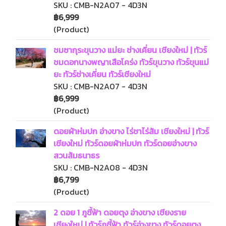
SKU : CMB-N2A07 - 4D3N
฿6,999
(Product)
ชมซากุระขุนวาง แม่ยะ ช่างเคี่ยน เชียงใหม่ | ทัวร์
ชมดอกนางพญาเสือโคร่ง ทัวร์ขุนวาง ทัวร์ขุนแม่
ยะ ทัวร์ช่างเคี่ยน ทัวร์เชียงใหม่
SKU : CMB-N2A07 - 4D3N
฿6,999
(Product)
ดอยผ้าห่มปก อ่างขาง ไร่ชาไร่ส้ม เชียงใหม่ | ทัวร์
เชียงใหม่ ทัวร์ดอยผ้าห่มปก ทัวร์ดอยอ่างขาง
สวนส้มธนาธร
SKU : CMB-N2A08 - 4D3N
฿6,799
(Product)
2 ดอย 1 ภูชี้ฟ้า ดอยตุง อ่างขาง เชียงราย
เชียงใหม่ | ทัวร์ภูชี้ฟ้า ทัวร์อ่างขาง ทัวร์ดอยตุง