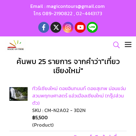
Email :
magicontours@gmail.com
โทร
089-2190822
,
02-4443173
ค้นพบ 25 รายการ จากคำว่า"เที่ยว
เชียงใหม่"
ทัวร์เชียงใหม่ ดอยอินทนนท์ ดอยสุเทพ ม่อนแจ่ม
สวนพฤกษศาสตร์ แอ่วเมืองเชียงใหม่ (กรุ๊ปส่วน
ตัว)
SKU : CM-N2A02 - 3D2N
฿5,500
(Product)