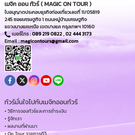
เมจิก ออน ทัวร์ ( MAGIC ON TOUR )
ใบอนุญาตประกอบธุรกิจท่องเที่ยวเลขที่ 11/05819
245 ซอยเศรษฐกิจ 1 ถนนหมู่บ้านเศรษฐกิจ
แขวงบางแคเหนือ เขตบางแค กรุงเทพฯ 10160
เบอร์โทร :
089 219 0822
,
02 444 3173
Email :
magicontours@gmail.com
ทัวร์มั่นใจไปกับเมจิกออนทัวร์
• วิธีการจองทัวร์และการชำระเงิน
• รู้จักเรา
• ผลงานที่ผ่านมา
• On Tour รายการทีวี