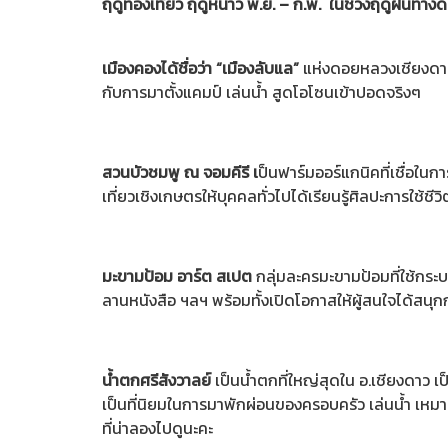
ฤดูท่องเที่ยว ฤดูหนาว พ.ย. – ก.พ. ในช่วงฤดูฝนทางดอ
เมืองคองได้ชื่อว่า “เมืองลับแล”
แห่งดอยหลวงเชียงดาว 
กับการมาตั้งแคมป์ เล่นน้ำ สูดโอโซนเข้าปอดจริงๆ
สวนบัวชมพู ณ จอมคีรี เ
ป็นฟาร์มออร์แกนิคที่เชื่อใน
เที่ยวเชิงเกษตรให้บุคคลทั่วไปได้เรียนรู้ศิลปะการใช้ชี
มะขามป้อม อาร์ต สเปต
กลุ่มละครมะขามป้อมที่ใช้กร
ลานหนังสือ ฯลฯ พร้อมทั้งเปิดโอกาสให้ผู้สนใจได้สนุ
น้ำตกศรีสังวาลย์
เป็นน้ำตกที่ใหญ่สุดใน อ.เชียงดาว เป
เป็นที่นิยมในการมาพักผ่อนของครอบครัว เล่นน้ำ เหมาะก
ที่น่าลองไปดูนะคะ