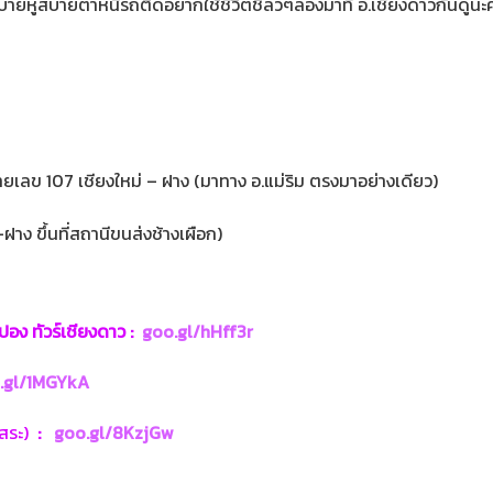
ายหูสบายตาหนีรถติดอยากใช้ชีวิตชิลว์ๆลองมาที่ อ.เชียงดาวกันดูนะคะร
ายเลข 107 เชียงใหม่ – ฝาง (มาทาง อ.แม่ริม ตรงมาอย่างเดียว)
ฝาง ขึ้นที่สถานีขนส่งช้างเผือก)
ำปอง ทัวร์เชียงดาว
:
goo.gl/hHff3r
.gl/1MGYkA
ิสระ)
:
goo.gl/8KzjGw