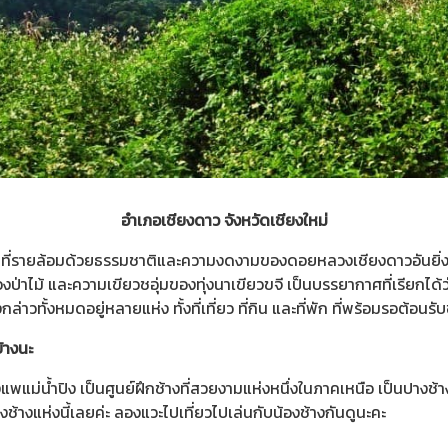
อำเภอเชียงดาว จังหวัดเชียงใหม่
ี่รายล้อมด้วยธรรมชาติและความงดงามของดอยหลวงเชียงดาวอันยิ่งใหญ่ เมื
ของป่าไม้ และความเขียวชอุ่มของทุ่งนาเขียวขจี เป็นบรรยากาศที่เรียกได
ังกล่าวทั้งหมดอยู่หลายแห่ง ทั้งที่เที่ยว ที่กิน และที่พัก ที่พร้อมรอต้อ
บ้างนะ
พแม่น้ำปิง เป็นศูนย์ฝึกช้างที่สวยงามแห่งหนึ่งในภาคเหนือ เป็นปางช้
างแห่งนี้เลยค่ะ ลองแวะไปเที่ยวไปเล่นกับน้องช้างกันดูนะคะ