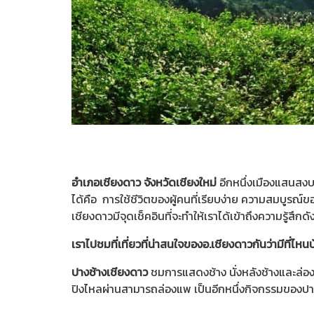
อำเภอเชียงดาว จังหวัดเชียงใหม่
อีกหนึ่งเมืองแสนสงบท
ได้คือ การใช้ชีวิตของผู้คนที่เรียบง่าย ความสมบูรณ์
เชียงดาวมีจุดเช็คอินที่จะทำให้เราได้เข้าถึงความรู้สึกด
เราไปชมที่เที่ยวที่น่าสนใจของอ.เชียงดาวกันว่ามีที่ไหน
ปางช้างเชียงดาว
ชมการแสดงช้าง นั่งหลังช้างและล่องแ
ปิงไหลผ่านสามารถล่องแพ เป็นอีกหนึ่งกิจกรรมของปางช้