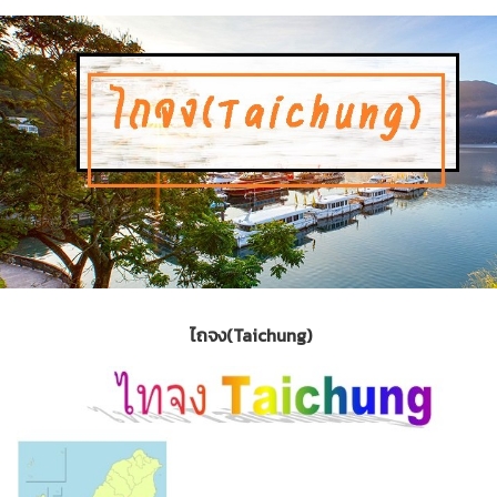
ไถจง(Taichung)