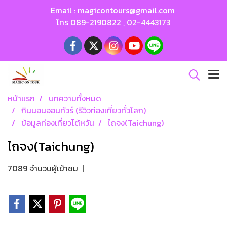
Email :
magicontours@gmail.com
โทร
089-2190822
,
02-4443173
หน้าแรก
บทความทั้งหมด
กินนอนออนทัวร์ (รีวิวท่องเที่ยวทั่วโลก)
ข้อมูลท่องเที่ยวไต้หวัน
ไถจง(Taichung)
ไถจง(Taichung)
7089 จำนวนผู้เข้าชม
|