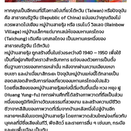
หากคุณเป็นอีกคนที่มีโอกาสไปเที่ยวไต้หวัน (Taiwan) หรือปัจจุบัน
คือ สาธารณรัฐจีน (Republic of China) แน่นอนว่าคุณต้องไม่
ควรพลาดไปเยือน หมู่บ้านสายรุ้ง หรือ เรนโบว์ วิลเลจ (Rainbow
Village) หมู่บ้านเล็กๆแต่มากเสน่ห์ของมหานครไถจง
(Taichung) เดิมคือ มณฑลไถจง เป็นมหานครหนึ่งของ
สาธารณรัฐจีน (ไต้หวัน)
หมู่บ้านสายรุ้ง ถูกสร้างขึ้นในช่วงระหว่างปี 1940 – 1950 เพื่อใช้
เป็นที่อยู่อาศัยชั่วคราวสำหรับทหาร แต่จบลงด้วยการเป็นตั้ง
ถิ่นฐานถาวรของทหารเหล่านั้น หลังจากผ่านความเงียบเหงา
ซบเซา และน่าเบื่อมาสักระยะ ปัจจุบันหมู่บ้านแห่งนี้ได้กลายเป็น
ฮอตสปอตสำหรับการท่องเที่ยวของมหานครไถจงไปแล้ว
โดยชื่อเสียงของหมู่บ้านสายรุ้งแห่งนี้เริ่มต้นขึ้นเมื่อ หวง หยุง ฝู
(Huang Yung-fu) ทหารผ่านศึกที่ได้สร้างภาพวาดที่ถือเป็นส่วน
หนึ่งของภูมิทัศน์ทางวัฒนธรรมที่สวยงาม และสร้างความมีชีวิต
ชีวาจากสีสันของภาพวาดที่เริ่มจากบ้านหลังหนึ่งไปสู่บ้านอีก
หลายๆหลังในเขตหมู่บ้านสายรุ้ง โดยภาพวาดส่วนใหญ่จะเกี่ยวกับ
บุคคลที่มีชื่อเสียงในทีวี, พืชสัตว์ และรายการอื่น ๆ เช่นนก, กระบือ
และคนพื้นเมือง เป็นต้น