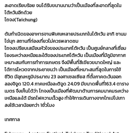
สะอาดเรียบร้อย จนได้รับขนานนามว่าเป็นเมืองที่สะอาดที่สุดใน
ไต้หวันอีกด้วย
ไถจง(Taichung)
ต้นกำเนิดของอาหารจานพิเศษหลายประเภทในไต้หวัน อาทิ ชานม
ไข่มุก สถานที่ท่องเที่ยวไม่ควรพลาดชม
ไถจงเปรียบเสมือนหัวใจของประเทศไต้หวัน เป็นศูนย์กลางที่เชื่อม
โยงระหว่างเหนือและใต้ของประเทศไต้หวัน เป็นเมืองที่มีภูมิอากาศ
เหมาะสมกับการทำการเกษตร จึงมีพื้นที่สีเขียวขนาดใหญ่ และ
ได้การโหวตจากประชาชนว่า เป็นเมืองที่เหมาะสมที่สุดในการใช้
ชีวิต มีอุณหภูมิประมาณ 23 องศาเซลเซียส ที่ตั้งภาคตะวันออก
ลองจิจูด 120.4 ภาคเหนือละติจูด 24.09 มีขนาดพื้นที่163.4 ตาราง
เมตร จึงเห็นได้ว่า ไทจงเป็นเมืองที่พัฒนาด้านการคมนาคมระหว่าง
เหนือและใต้ มีรถไฟความเร็วสูง ทำให้การเดินทางจากไทเปไปเกา
สงใช้เวลาน้อยกว่า 1ชั่วโมง
เทศกาล