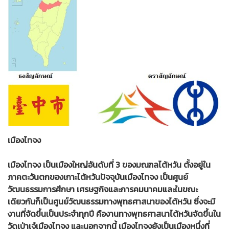
เมืองไทจง
เมืองไทจง เป็นเมืองใหญ่อันดับที่ 3 ของมณฑลไต้หวัน ตั้งอยู่ใน
ภาคตะวันตกของเกาะไต้หวันปัจจุบันเมืองไทจง เป็นศูนย์
วัฒนธรรมการศึกษา เศรษฐกิจและการคมนาคมและในขณะ
เดียวกันก็เป็นศูนย์วัฒนธรรมทางพุทธศาสนาของไต้หวัน ซึ่งจะมี
งานที่จัดขึ้นเป็นประจำทุกปี คืองานทางพุทธศาสนาไต้หวันจัดขึ้นใน
วัดเป่าเจ๋เมืองไทจง และนอกจากนี้ เมืองไทจงยังเป็นเมืองหนึ่งที่